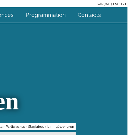
FRANÇAIS
ENGLISH
ences
Programmation
Contacts
en
ts
›
Participants
›
Stagiaires
›
Linn Löwengren