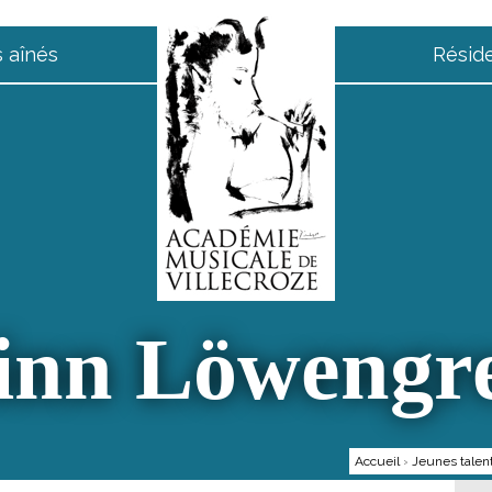
 aînés
Résid
inn Löwengr
Accueil
›
Jeunes talen