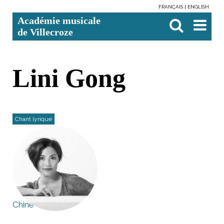
FRANÇAIS
ENGLISH
Aller
Outils
Chercher par
Recherche
Académie musicale
au
personnels
avancée…

contenu.
de Villecroze
|
Aller
à
la
navigation
Lini Gong
Chant lyrique
Chine