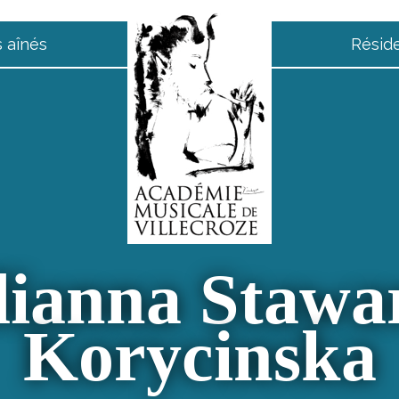
 aînés
Résid
lianna Stawa
Korycinska