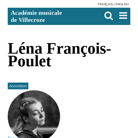
FRANÇAIS
ENGLISH
Aller
Outils
Chercher par
Recherche
Académie musicale
au
personnels
avancée…

contenu.
de Villecroze
|
Aller
à
la
navigation
Léna François-
Poulet
Accordéon