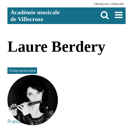
FRANÇAIS
ENGLISH
Aller
Outils
Chercher par
Recherche
Académie musicale
au
personnels
avancée…

contenu.
de Villecroze
|
Aller
à
la
navigation
Laure Berdery
Flûte traversière
France