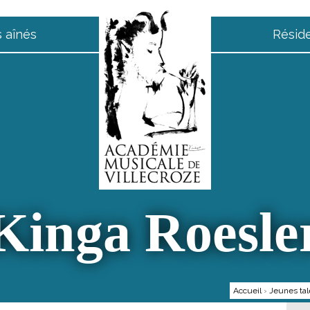
 aînés
Résid
Kinga Roesle
Accueil
›
Jeunes tal