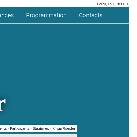
FRANÇAIS
ENGLISH
ences
Programmation
Contacts
r
ents
›
Participants
›
Stagiaires
›
Kinga Roesler