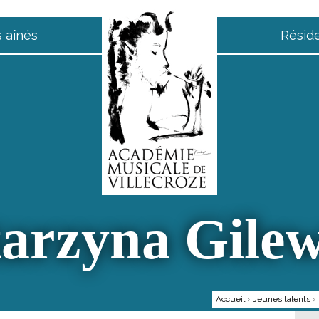
 aînés
Résid
arzyna Gile
Accueil
›
Jeunes talents
›