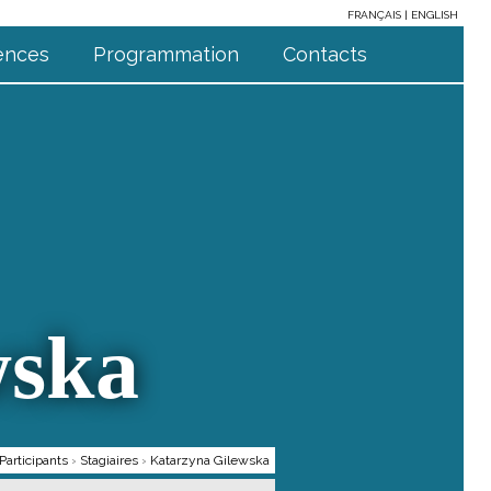
FRANÇAIS
ENGLISH
ences
Programmation
Contacts
wska
Participants
›
Stagiaires
›
Katarzyna Gilewska