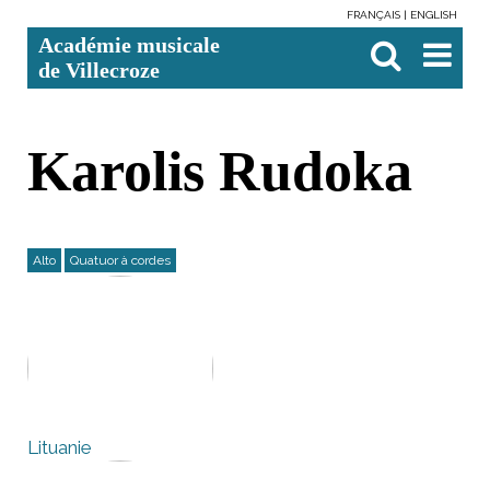
FRANÇAIS
ENGLISH
Aller
Outils
Chercher par
Recherche
Académie musicale
au
personnels
avancée…

contenu.
de Villecroze
|
Aller
à
la
navigation
Karolis Rudoka
Alto
Quatuor à cordes
Lituanie