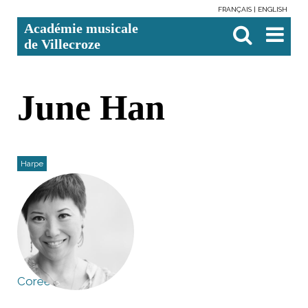
FRANÇAIS
ENGLISH
Aller
Outils
Chercher par
Recherche
Académie musicale
au
personnels
avancée…

contenu.
de Villecroze
|
Aller
à
la
navigation
June Han
Harpe
Corée du Sud