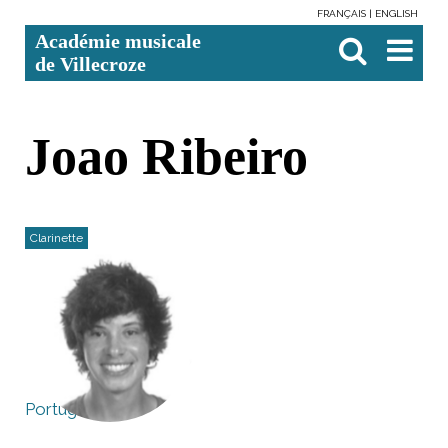
FRANÇAIS
ENGLISH
Aller
Outils
Chercher par
Recherche
Académie musicale
au
personnels
avancée…

contenu.
de Villecroze
|
Aller
à
la
navigation
Joao Ribeiro
Clarinette
Portugal