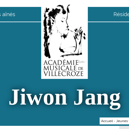
 aînés
Résid
Jiwon Jang
Accueil
›
Jeunes 