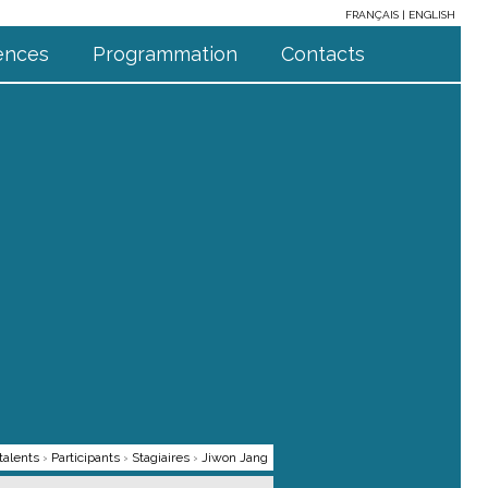
FRANÇAIS
ENGLISH
ences
Programmation
Contacts
talents
›
Participants
›
Stagiaires
›
Jiwon Jang