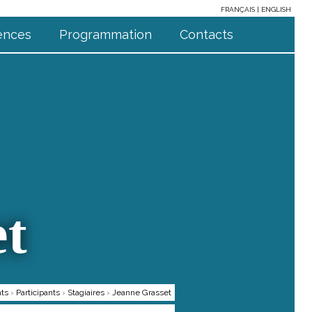
FRANÇAIS
ENGLISH
ences
Programmation
Contacts
et
nts
›
Participants
›
Stagiaires
›
Jeanne Grasset