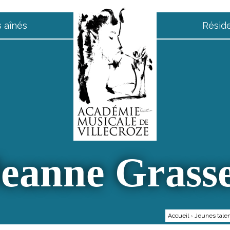
 aînés
Résid
eanne Grass
Accueil
›
Jeunes tale