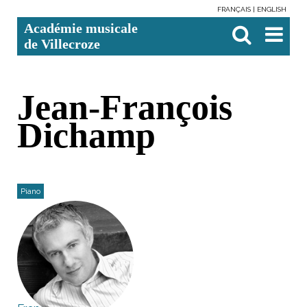
FRANÇAIS
ENGLISH
Aller
Outils
Chercher par
Recherche
Académie musicale
au
personnels
avancée…

contenu.
de Villecroze
|
Aller
à
la
navigation
Jean-François
Dichamp
Piano