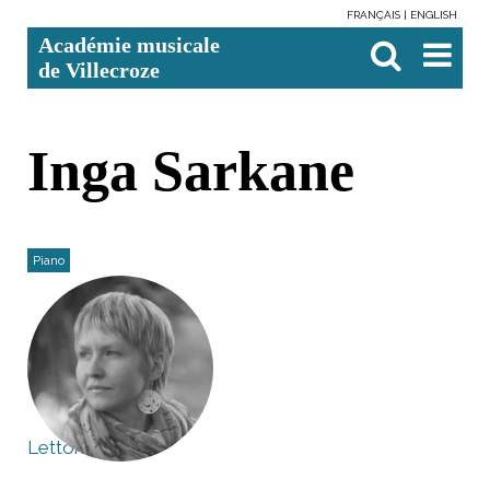
FRANÇAIS
ENGLISH
Aller
Outils
Chercher par
Recherche
Académie musicale
au
personnels
avancée…

contenu.
de Villecroze
|
Aller
à
la
navigation
Inga Sarkane
Piano
Lettonie