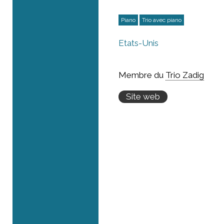
Piano
Trio avec piano
États-Unis
Membre du
Trio Zadig
Site web