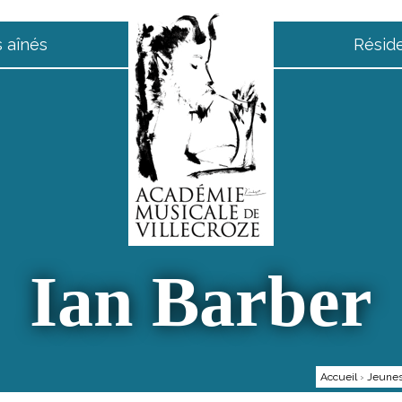
 aînés
Résid
Ian Barber
Accueil
›
Jeunes