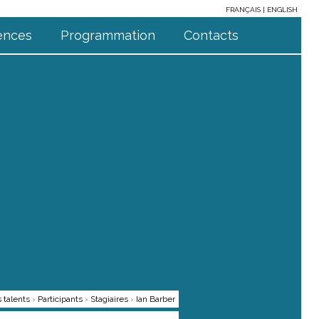
FRANÇAIS
ENGLISH
ences
Programmation
Contacts
 talents
›
Participants
›
Stagiaires
›
Ian Barber