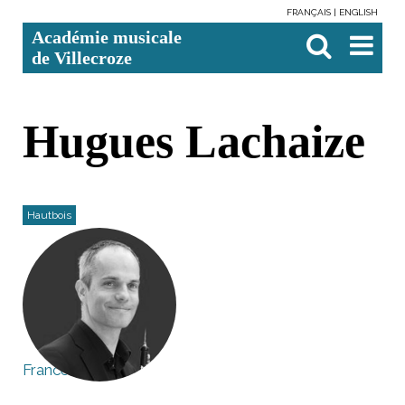
FRANÇAIS
ENGLISH
Aller
Outils
Chercher par
Recherche
Académie musicale
au
personnels
avancée…

contenu.
de Villecroze
|
Aller
à
la
navigation
Hugues Lachaize
Hautbois
France