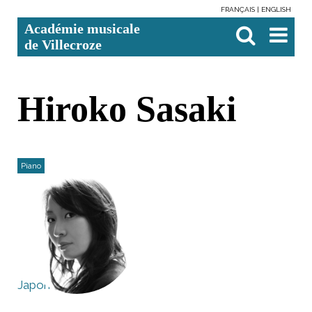
FRANÇAIS
ENGLISH
Aller
Outils
Chercher par
Recherche
Académie musicale
au
personnels
avancée…

contenu.
de Villecroze
|
Aller
à
la
navigation
Hiroko Sasaki
Piano
Japon