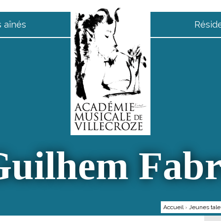
 aînés
Résid
Guilhem Fabr
Accueil
›
Jeunes tale