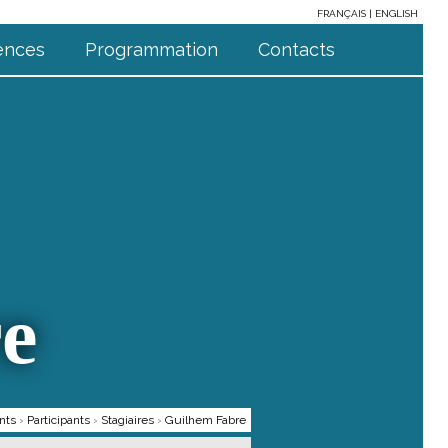
FRANÇAIS
ENGLISH
ences
Programmation
Contacts
e
nts
›
Participants
›
Stagiaires
›
Guilhem Fabre