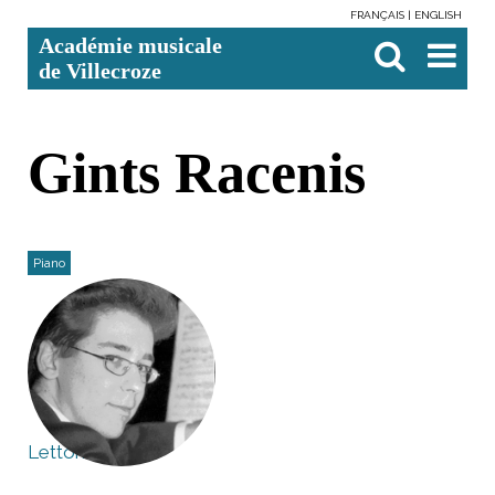
FRANÇAIS
ENGLISH
Aller
Outils
Chercher par
Recherche
Académie musicale
au
personnels
avancée…

contenu.
de Villecroze
|
Aller
à
la
navigation
Gints Racenis
Piano
Lettonie