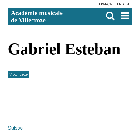
FRANÇAIS
ENGLISH
Aller
Outils
Chercher par
Recherche
Académie musicale
au
personnels
avancée…

contenu.
de Villecroze
|
Aller
à
la
navigation
Gabriel Esteban
Violoncelle
Suisse