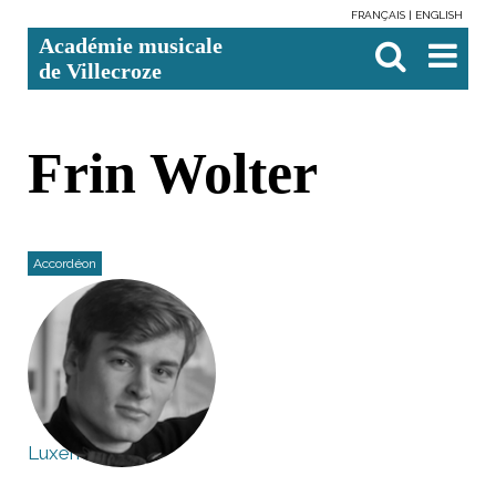
FRANÇAIS
ENGLISH
Aller
Outils
Chercher par
Recherche
Académie musicale
au
personnels
avancée…

contenu.
de Villecroze
|
Aller
à
la
navigation
Frin Wolter
Accordéon
Luxembourg