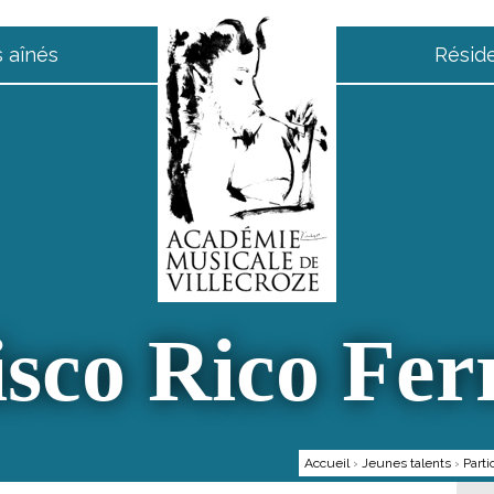
 aînés
Résid
isco Rico Fer
Accueil
›
Jeunes talents
›
Parti