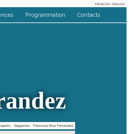
FRANÇAIS
ENGLISH
ences
Programmation
Contacts
randez
cipants
›
Stagiaires
›
Francisco Rico Ferrandez