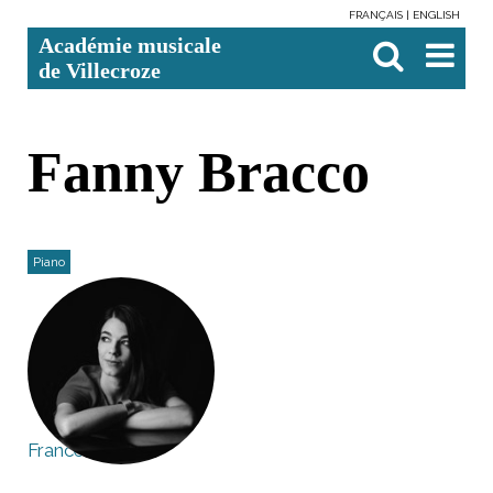
FRANÇAIS
ENGLISH
Aller
Outils
Chercher par
Recherche
Académie musicale
au
personnels
avancée…

contenu.
de Villecroze
|
Aller
à
la
navigation
Fanny Bracco
Piano
France