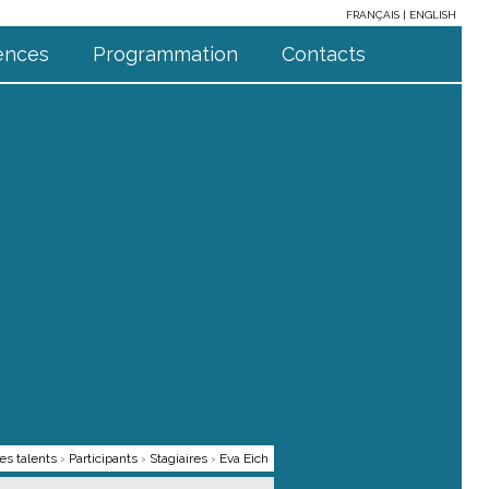
FRANÇAIS
ENGLISH
ences
Programmation
Contacts
s talents
›
Participants
›
Stagiaires
›
Eva Eich