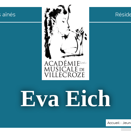
 aînés
Résid
Eva Eich
Accueil
›
Jeune