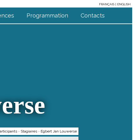
FRANÇAIS
ENGLISH
ences
Programmation
Contacts
erse
articipants
›
Stagiaires
›
Egbert Jan Louwerse