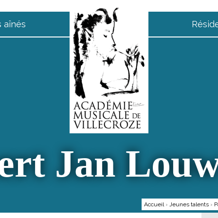
 aînés
Résid
ert Jan Louw
Accueil
›
Jeunes talents
›
P