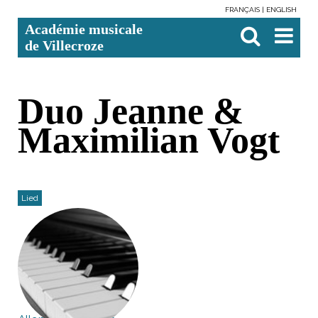
FRANÇAIS
ENGLISH
Aller
Outils
Chercher par
Recherche
Académie musicale
au
personnels
avancée…

contenu.
de Villecroze
|
Aller
à
la
navigation
Duo Jeanne &
Maximilian Vogt
Lied