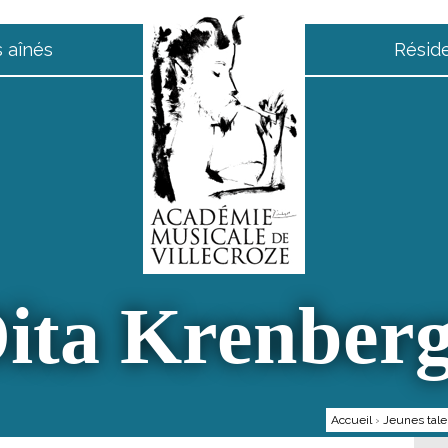
 aînés
Résid
ita Krenber
Accueil
›
Jeunes tale