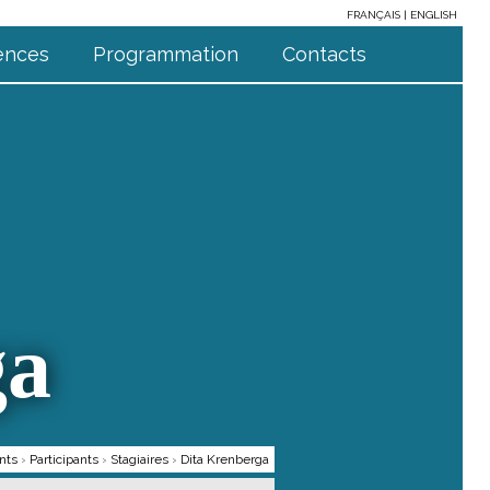
FRANÇAIS
ENGLISH
ences
Programmation
Contacts
ga
nts
›
Participants
›
Stagiaires
›
Dita Krenberga