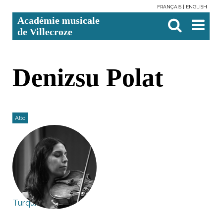
FRANÇAIS
ENGLISH
Aller
Outils
Chercher par
Recherche
Académie musicale
au
personnels
avancée…

contenu.
de Villecroze
|
Aller
à
la
navigation
Denizsu Polat
Alto
Turquie