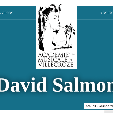
 aînés
Résid
David Salmo
Accueil
›
Jeunes ta