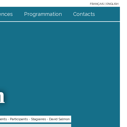
FRANÇAIS
ENGLISH
ences
Programmation
Contacts
n
lents
›
Participants
›
Stagiaires
›
David Salmon