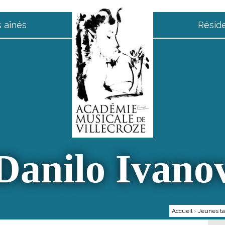
 aînés
Résid
Danilo Ivano
Accueil
›
Jeunes ta