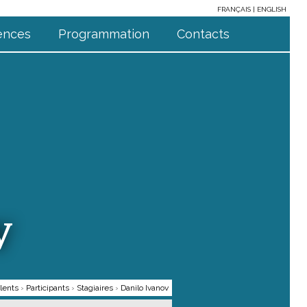
FRANÇAIS
ENGLISH
ences
Programmation
Contacts
v
lents
›
Participants
›
Stagiaires
›
Danilo Ivanov