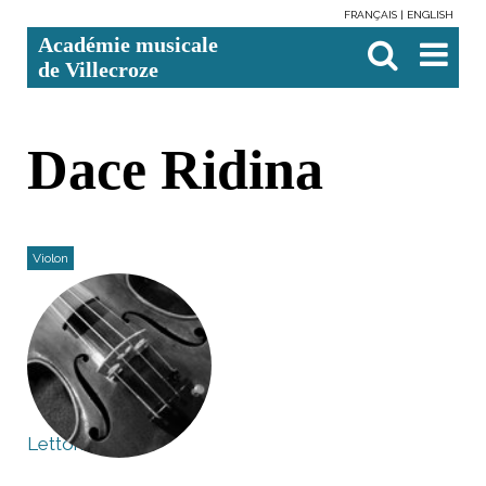
FRANÇAIS
ENGLISH
Aller
Outils
Chercher par
Recherche
Académie musicale
au
personnels
avancée…

contenu.
de Villecroze
|
Aller
à
la
navigation
Dace Ridina
Violon
Lettonie