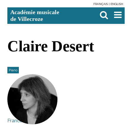
FRANÇAIS
ENGLISH
Aller
Outils
Chercher par
Recherche
Académie musicale
au
personnels
avancée…

contenu.
de Villecroze
|
Aller
à
la
navigation
Claire Desert
Piano
France