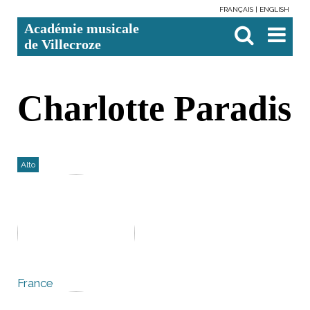
FRANÇAIS
ENGLISH
Aller
Outils
Chercher par
Recherche
Académie musicale
au
personnels
avancée…

contenu.
de Villecroze
|
Aller
à
la
navigation
Charlotte Paradis
Alto
France