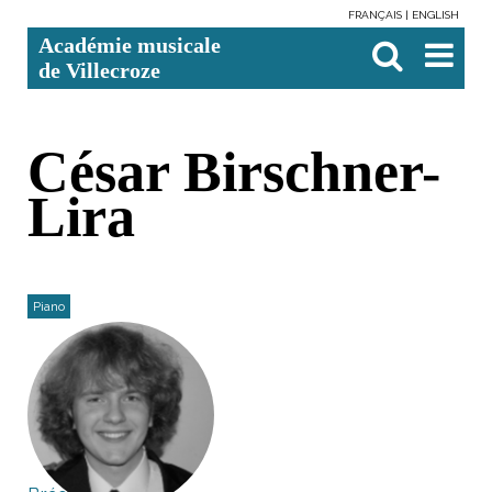
FRANÇAIS
ENGLISH
Aller
Outils
Chercher par
Recherche
Académie musicale
au
personnels
avancée…

contenu.
de Villecroze
|
Aller
à
la
navigation
César Birschner-
Lira
Piano