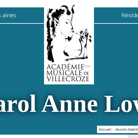
 aînés
Résid
arol Anne Lo
Accueil
›
Jeunes talent