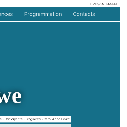
FRANÇAIS
ENGLISH
ences
Programmation
Contacts
we
s
›
Participants
›
Stagiaires
›
Carol Anne Lowe