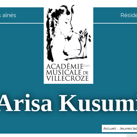
 aînés
Résid
Arisa Kusum
Accueil
›
Jeunes tal