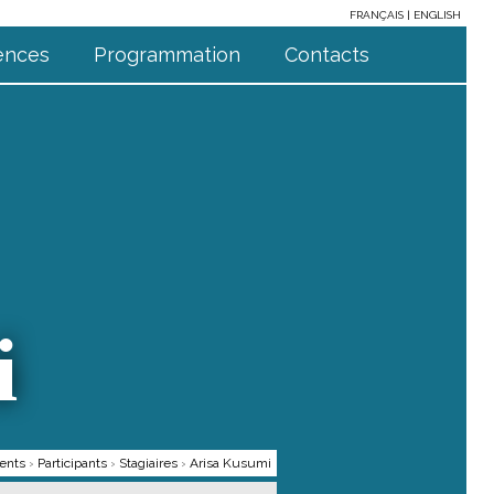
FRANÇAIS
ENGLISH
ences
Programmation
Contacts
i
ents
›
Participants
›
Stagiaires
›
Arisa Kusumi