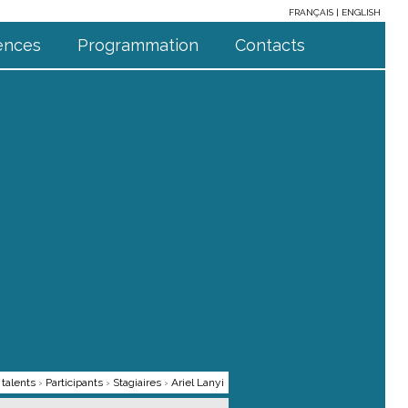
FRANÇAIS
ENGLISH
ences
Programmation
Contacts
talents
›
Participants
›
Stagiaires
›
Ariel Lanyi