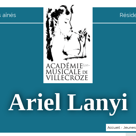
 aînés
Résid
Ariel Lanyi
Accueil
›
Jeunes 