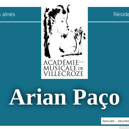
 aînés
Résid
Arian Paço
Accueil
›
Jeunes