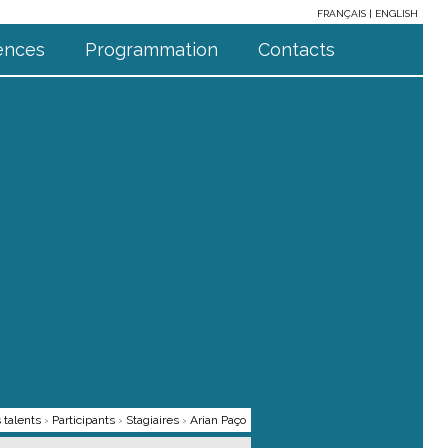
FRANÇAIS
ENGLISH
ences
Programmation
Contacts
 talents
›
Participants
›
Stagiaires
›
Arian Paço