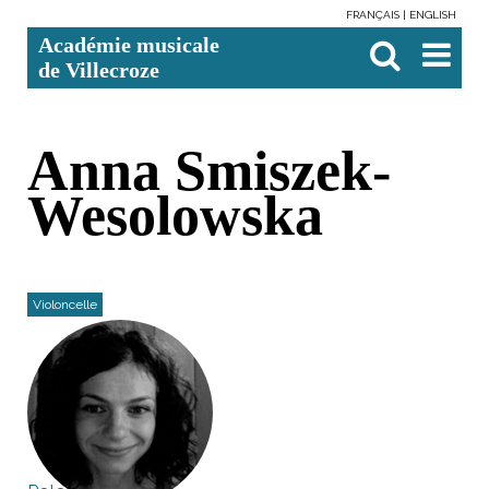
FRANÇAIS
ENGLISH
Aller
Outils
Chercher par
Recherche
Académie musicale
au
personnels
avancée…

contenu.
de Villecroze
|
Aller
à
la
navigation
Anna Smiszek-
Wesolowska
Violoncelle