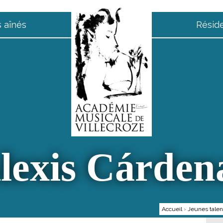
 aînés
Résid
lexis Cárden
Accueil
›
Jeunes talen