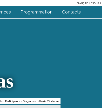
FRANÇAIS
ENGLISH
ences
Programmation
Contacts
as
ts
›
Participants
›
Stagiaires
›
Alexis Cárdenas