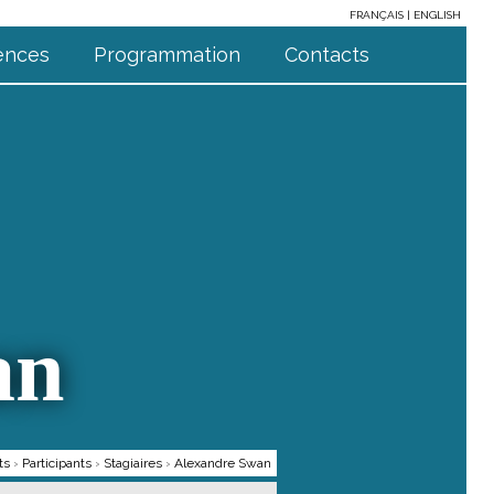
FRANÇAIS
ENGLISH
ences
Programmation
Contacts
an
ts
›
Participants
›
Stagiaires
›
Alexandre Swan