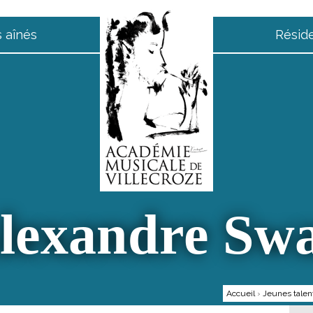
 aînés
Résid
lexandre Sw
Accueil
›
Jeunes talen