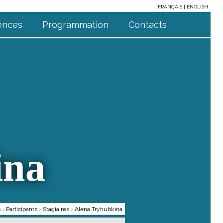
FRANÇAIS
ENGLISH
ences
Programmation
Contacts
ina
s
›
Participants
›
Stagiaires
›
Alena Tryhubkina