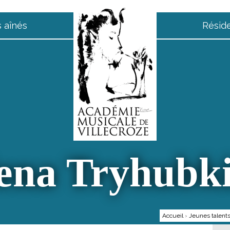
 aînés
Résid
ena Tryhubk
Accueil
›
Jeunes talent