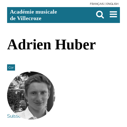
FRANÇAIS
ENGLISH
Aller
Outils
Chercher par
Recherche
Académie musicale
au
personnels
avancée…

contenu.
de Villecroze
|
Aller
à
la
navigation
Adrien Huber
Cor
Suisse