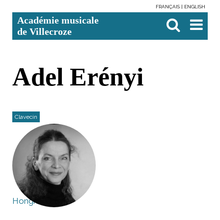
FRANÇAIS
ENGLISH
Aller
Outils
Chercher par
Recherche
Académie musicale
au
personnels
avancée…

contenu.
de Villecroze
|
Aller
à
la
navigation
Adel Erényi
Clavecin
Hongrie