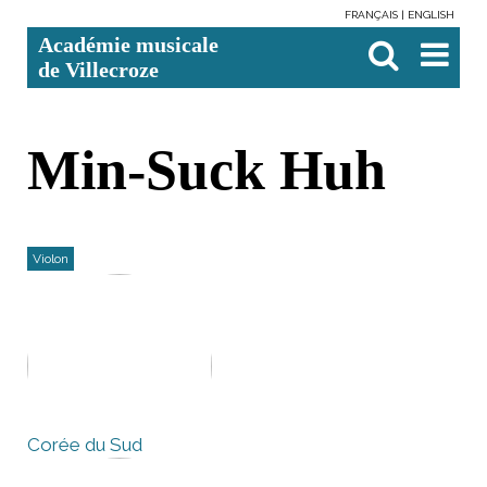
FRANÇAIS
ENGLISH
Aller
Outils
Chercher par
Recherche
Académie musicale
au
personnels
avancée…

contenu.
de Villecroze
|
Aller
à
la
navigation
Min-Suck Huh
Violon
Corée du Sud