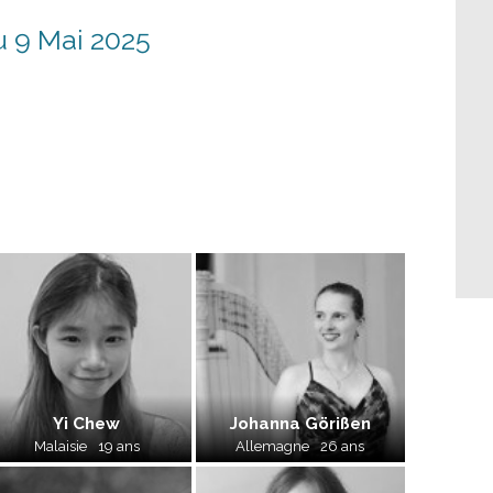
u 9 Mai 2025
Yi Chew
Johanna Görißen
Malaisie
19 ans
Allemagne
26 ans