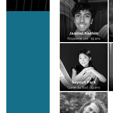
Jaamal Kashim
Royaume Uni
19 ans
Soyoun Park
Corée du Sud
19 ans