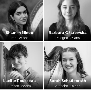
Shamim Minoo
Barbara Ożarowska
Iran
21 ans
Pologne
21 ans
Lucille Rousseau
Sarah Schaffenrath
France
22 ans
Autriche
18 ans