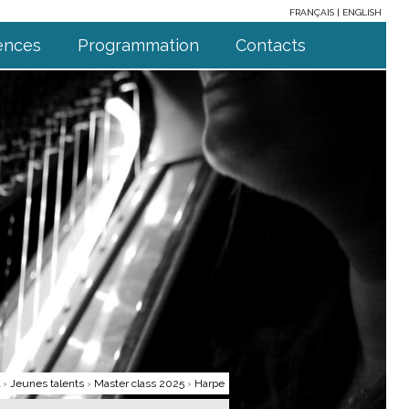
FRANÇAIS
ENGLISH
ences
Programmation
Contacts
›
Jeunes talents
›
Master class 2025
›
Harpe