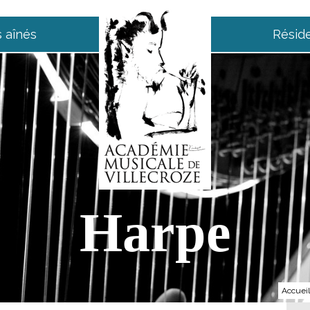
 aînés
Résid
Harpe
Accueil