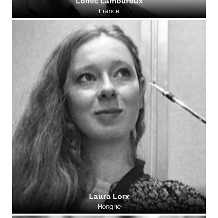
Lomic Lamouroux
France
Laura Lorx
Hongrie