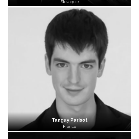
Slovaquie
Tanguy Parisot
France