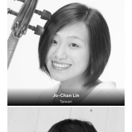
Jo-Chan Lin
Taïwan