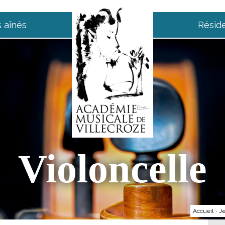
 aînés
Résid
Violoncelle
Accueil
›
Je