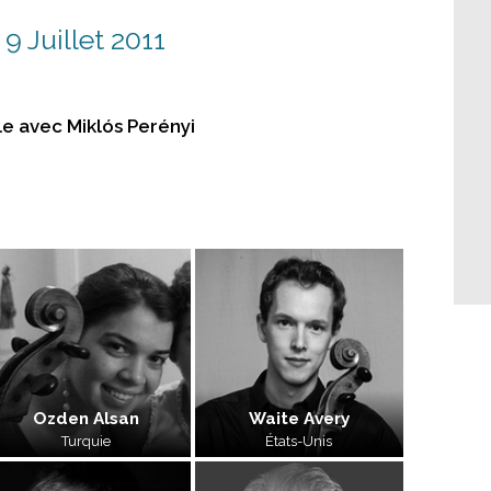
9 Juillet 2011
le avec Miklós Perényi
Ozden Alsan
Waite Avery
Turquie
États-Unis