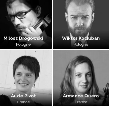
Milosz Drogowski
Wiktor Kociuban
Pologne
Pologne
Aude Pivot
Armance Quero
France
France