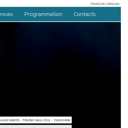
FRANÇAIS
ENGLISH
ences
Programmation
Contacts
unes talents
›
Master class 2011
›
Violoncelle